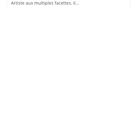
Artiste aux multiples facettes, il…
Vinyle Rihanna
Rihanna, originaire de la Barbade et active depuis le
milieu des années 2000, est devenue l'une des icônes
les plus influentes de la musique moderne. Avec sa voix
distinctive, son…