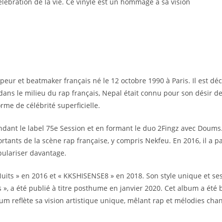
 célébration de la vie. Ce vinyle est un hommage à sa vision
ppeur et beatmaker français né le 12 octobre 1990 à Paris. Il est d
é dans le milieu du rap français, Nepal était connu pour son désir
rme de célébrité superficielle.
ndant le label 75e Session et en formant le duo 2Fingz avec Doums
rtants de la scène rap française, y compris Nekfeu. En 2016, il a p
pulariser davantage.
Nuits » en 2016 et « KKSHISENSE8 » en 2018. Son style unique et ses 
», a été publié à titre posthume en janvier 2020. Cet album a été b
album reflète sa vision artistique unique, mêlant rap et mélodies cha