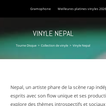
Gramophone
Meilleures platines vinyles 202
VINYLE NEPAL
Tourne Disque
>
Collection de vinyle
>
Vinyle Nepal
Nepal, un artiste phare de la scène rap ind
esprits avec son flow unique et ses product
explore des thèmes introspectifs et sociaux