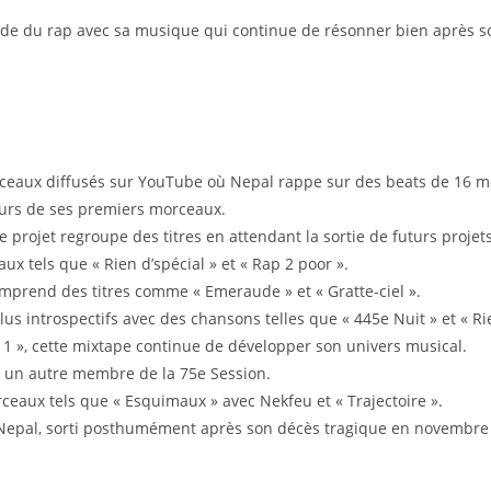
de du rap avec sa musique qui continue de résonner bien après son
orceaux diffusés sur YouTube où Nepal rappe sur des beats de 16 m
eurs de ses premiers morceaux.
projet regroupe des titres en attendant la sortie de futurs projets
ux tels que « Rien d’spécial » et « Rap 2 poor ».
omprend des titres comme « Emeraude » et « Gratte-ciel ».
us introspectifs avec des chansons telles que « 445e Nuit » et « Rie
 1 », cette mixtape continue de développer son univers musical.
s, un autre membre de la 75e Session.
rceaux tels que « Esquimaux » avec Nekfeu et « Trajectoire ».
Nepal, sorti posthumément après son décès tragique en novembre 2