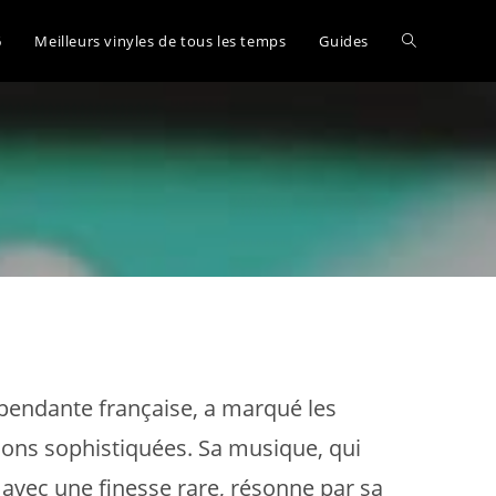
Toggle
6
Meilleurs vinyles de tous les temps
Guides
website
search
épendante française, a marqué les
ions sophistiquées. Sa musique, qui
 avec une finesse rare, résonne par sa