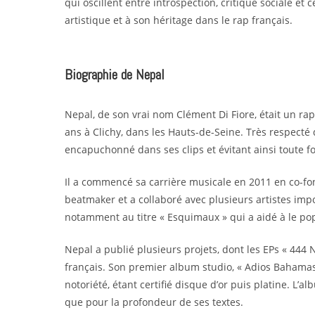
qui oscillent entre introspection, critique sociale et
artistique et à son héritage dans le rap français.
Biographie de Nepal
Nepal, de son vrai nom Clément Di Fiore, était un ra
ans à Clichy, dans les Hauts-de-Seine. Très respect
encapuchonné dans ses clips et évitant ainsi toute fo
Il a commencé sa carrière musicale en 2011 en co-fo
beatmaker et a collaboré avec plusieurs artistes impo
notamment au titre « Esquimaux » qui a aidé à le po
Nepal a publié plusieurs projets, dont les EPs « 444 
français. Son premier album studio, « Adios Bahamas 
notoriété, étant certifié disque d’or puis platine. L’
que pour la profondeur de ses textes.