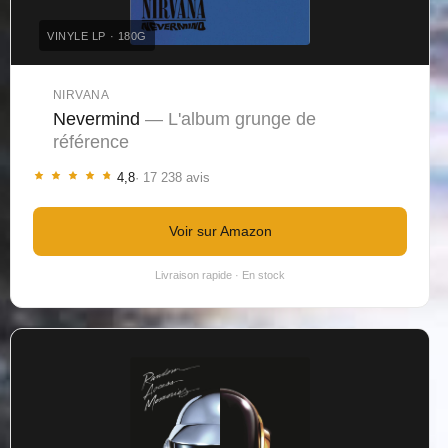
VINYLE LP · 180G
NIRVANA
Nevermind
— L'album grunge de
référence
4,8
· 17 238 avis
Voir sur Amazon
Livraison rapide · En stock