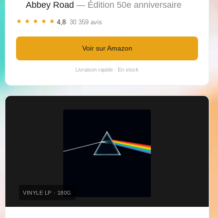
Abbey Road
— Édition 50e anniversaire
4,8
· 30 359 avis
Voir sur Amazon
Livraison rapide · En stock
VINYLE LP · 180G