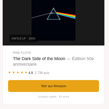
VINYLE LP · 180G
PINK FLOYD
The Dark Side of the Moon
— Édition 50e
anniversaire
4,8
· 2 739 avis
Voir sur Amazon
Livraison rapide · En stock