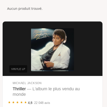
Aucun produit trouvé.
VINYLE LP
MICHAEL JACKSON
Thriller
— L'album le plus vendu au
monde
4,8
· 22 048 avis