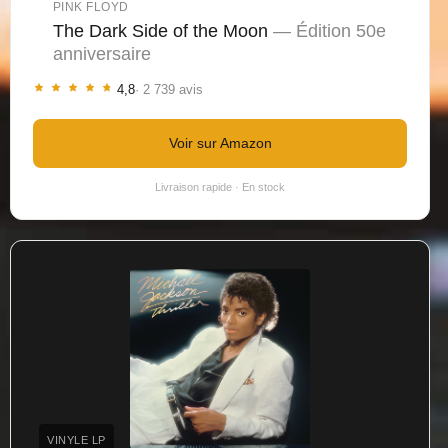
PINK FLOYD
The Dark Side of the Moon
— Édition 50e
anniversaire
4,8
· 2 739 avis
Voir sur Amazon
Livraison rapide · En stock
VINYLE LP