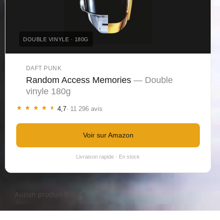
DOUBLE VINYLE · 180G
DAFT PUNK
Random Access Memories
— Double
vinyle 180g
4,7
· 11 296 avis
Voir sur Amazon
Livraison rapide · En stock
Aucun produit trouvé.