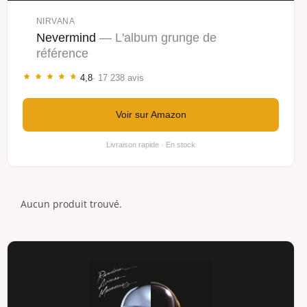
NIRVANA
Nevermind
— L'album grunge de
référence
4,8
· 17 238 avis
Voir sur Amazon
Livraison rapide · En stock
Aucun produit trouvé.