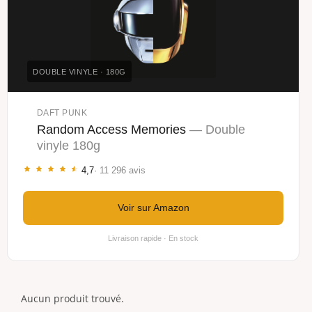
DOUBLE VINYLE · 180G
DAFT PUNK
Random Access Memories
— Double
vinyle 180g
4,7
· 11 296 avis
Voir sur Amazon
Livraison rapide · En stock
Aucun produit trouvé.