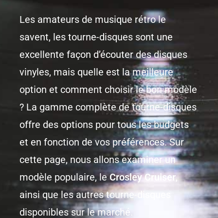
Les amateurs de musique rétro le
savent, les tourne-disques sont une
excellente façon d’écouter des disques
vinyles, mais quelle est la meilleure
option et comment choisir le bon modèle
? La gamme complète de tourne-disques
offre des options pour tous les budgets
et en fonction de vos préférences. Sur
cette page, nous allons examiner un
modèle populaire, le
Crosley Cruiser
,
ainsi que les autres tourne-disques
disponibles sur le marché.