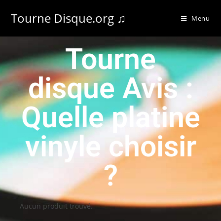
Tourne Disque.org ♫
Menu
Tourne
disque Avis :
Quelle platine
vinyle choisir
?
Aucun produit trouvé.