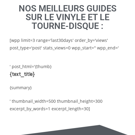
NOS MEILLEURS GUIDES
SUR LE VINYLE ET LE
TOURNE-DISQUE :
[wpp limit=3 range='last30days' order_by='views'
post_type='post' stats_views=0 wpp_start='' wpp_end='
' post_html='{thumb}
{text_title}
{summary}
' thumbnail_width=500 thumbnail_height=300
excerpt_by_words=1 excerpt_length=30]