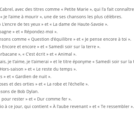
abrel, avec des titres comme « Petite Marie », qui l’a fait connaîtr
« Je l’aime à mourir », une de ses chansons les plus célèbres.
L’encre de tes yeux » et « La dame de Haute-Savoie ».
mpagne » et « Répondez-moi ».
sons comme « Question d’équilibre » et « Je pense encore à toi ».
ncore et encore » et « Samedi soir sur la terre ».
bacane », « C’est écrit » et « Animal ».
ais, je t’aime, je t’aimerai » et le titre éponyme « Samedi soir sur la 
rs-saison » et « Le reste du temps ».
s » et « Gardien de nuit ».
s et des orties » et « La robe et l’échelle ».
nsons de Bob Dylan.
 pour rester » et « Dur comme fer ».
 à ce jour, qui contient « À l’aube revenant » et « Te ressembler ».