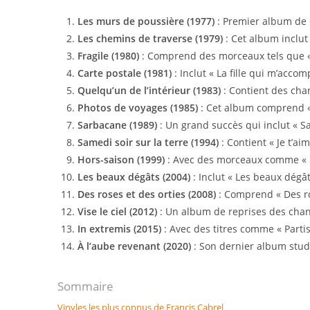
Les murs de poussière (1977)
: Premier album de C
Les chemins de traverse (1979)
: Cet album inclut 
Fragile (1980)
: Comprend des morceaux tels que « 
Carte postale (1981)
: Inclut « La fille qui m’acco
Quelqu’un de l’intérieur (1983)
: Contient des chan
Photos de voyages (1985)
: Cet album comprend « E
Sarbacane (1989)
: Un grand succès qui inclut « Sar
Samedi soir sur la terre (1994)
: Contient « Je t’aim
Hors-saison (1999)
: Avec des morceaux comme « Ho
Les beaux dégâts (2004)
: Inclut « Les beaux dégât
Des roses et des orties (2008)
: Comprend « Des rose
Vise le ciel (2012)
: Un album de reprises des cha
In extremis (2015)
: Avec des titres comme « Partis
À l’aube revenant (2020)
: Son dernier album studio
Sommaire
Vinyles les plus connus de Francis Cabrel