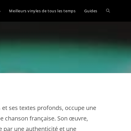
Toggle
6
Meilleurs vinyles de tous les temps
Guides
website
search
s et ses textes profonds, occupe une
de chanson française. Son œuvre,
 par une authenticité et une