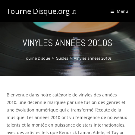
Tourne Disque.org ♫
Menu
VINYLES ANNÉES 2010S
Tourne Disque
>
Guides
>
Vinyles années 2010s
Bienvenue dans notre catégorie de vinyles des années
2010, une décennie marquée par une fusion des genres et
une évolution numérique qui a transformé l’écoute de la
musique. Les années 2010 ont vu l’émergence de nouveaux
talents et la montée en puissance de stars internationales,
avec des artistes tels que Kendrick Lamar, Adele, et Taylor