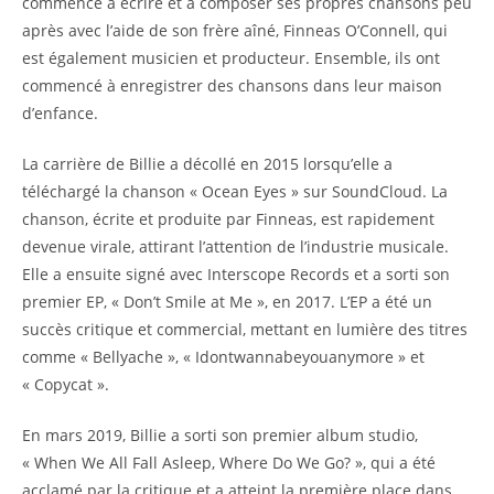
commence à écrire et à composer ses propres chansons peu
après avec l’aide de son frère aîné, Finneas O’Connell, qui
est également musicien et producteur. Ensemble, ils ont
commencé à enregistrer des chansons dans leur maison
d’enfance.
La carrière de Billie a décollé en 2015 lorsqu’elle a
téléchargé la chanson « Ocean Eyes » sur SoundCloud. La
chanson, écrite et produite par Finneas, est rapidement
devenue virale, attirant l’attention de l’industrie musicale.
Elle a ensuite signé avec Interscope Records et a sorti son
premier EP, « Don’t Smile at Me », en 2017. L’EP a été un
succès critique et commercial, mettant en lumière des titres
comme « Bellyache », « Idontwannabeyouanymore » et
« Copycat ».
En mars 2019, Billie a sorti son premier album studio,
« When We All Fall Asleep, Where Do We Go? », qui a été
acclamé par la critique et a atteint la première place dans