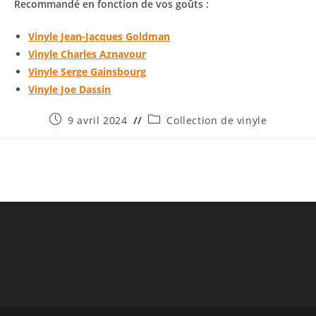
Recommandé en fonction de vos goûts :
Vinyle Jean-Jacques Goldman
Vinyle Charles Aznavour
Vinyle Serge Gainsbourg
Vinyle Joe Dassin
Publication
Post
9 avril 2024
Collection de vinyle
publiée :
category: