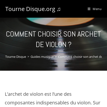
Tourne Disque.org ♫
Menu
COMMENT CHOISIR SON ARCHET
DE VIOLON ?
Tourne Disque
>
Guides musique
>
Comment choisir son archet de vio
L’archet de violon est l’une des
composantes indispensables du violon. Sur