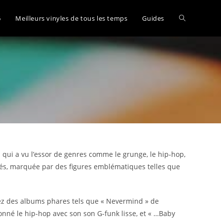
Toggle
6
Meilleurs vinyles de tous les temps
Guides
website
search
 qui a vu l’essor de genres comme le grunge, le hip-hop,
orés, marquée par des figures emblématiques telles que
rez des albums phares tels que « Nevermind » de
ionné le hip-hop avec son son G-funk lisse, et « …Baby