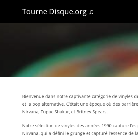
Tourne Disque.org ♫
Bienvenue dans notre captivante catégorie de vinyles de
et la pop alternative. C’était une époque où des barriè
Nirvana, Tupac Shakur, et Britney Spears.
Notre sélection de vinyles des années 1990 capture l’e
Nirvana, qui a défini le grunge et capturé l’essence de 