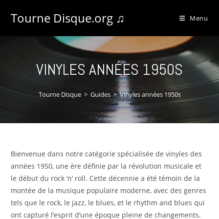
Tourne Disque.org ♫
Menu
VINYLES ANNÉES 1950S
Tourne Disque
>
Guides
>
Vinyles années 1950s
Bienvenue dans notre catégorie spécialisée de vinyles des
années 1950, une ère définie par la révolution musicale et
le début du rock ‘n’ roll. Cette décennie a été témoin de la
montée de la musique populaire moderne, avec des genres
tels que le rock, le jazz, le blues, et le rhythm and blues qui
ont capturé l’esprit d’une époque pleine de changements.